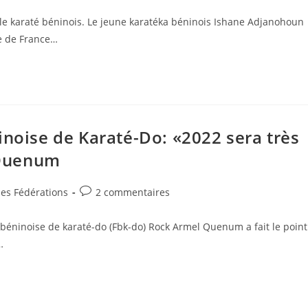
e karaté béninois. Le jeune karatéka béninois Ishane Adjanohoun
pe de France…
inoise de Karaté-Do: «2022 sera très
k Quenum
des Fédérations
2 commentaires
 béninoise de karaté-do (Fbk-do) Rock Armel Quenum a fait le point
…