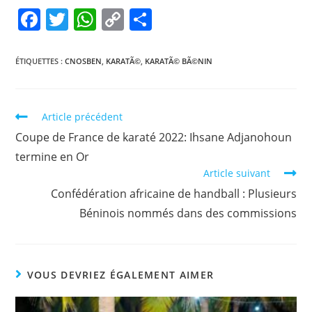
F
T
W
C
P
a
w
h
o
ar
c
itt
at
p
ta
ÉTIQUETTES :
CNOSBEN
,
KARATÃ©
,
KARATÃ© BÃ©NIN
e
er
s
y
g
b
A
Li
er
Article précédent
o
p
n
Coupe de France de karaté 2022: Ihsane Adjanohoun
o
p
k
termine en Or
k
Article suivant
Confédération africaine de handball : Plusieurs
Béninois nommés dans des commissions
VOUS DEVRIEZ ÉGALEMENT AIMER