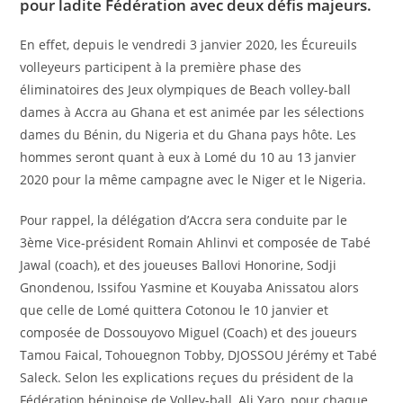
pour ladite Fédération avec deux défis majeurs.
En effet, depuis le vendredi 3 janvier 2020, les Écureuils
volleyeurs participent à la première phase des
éliminatoires des Jeux olympiques de Beach volley-ball
dames à Accra au Ghana et est animée par les sélections
dames du Bénin, du Nigeria et du Ghana pays hôte. Les
hommes seront quant à eux à Lomé du 10 au 13 janvier
2020 pour la même campagne avec le Niger et le Nigeria.
Pour rappel, la délégation d’Accra sera conduite par le
3ème Vice-président Romain Ahlinvi et composée de Tabé
Jawal (coach), et des joueuses Ballovi Honorine, Sodji
Gnondenou, Issifou Yasmine et Kouyaba Anissatou alors
que celle de Lomé quittera Cotonou le 10 janvier et
composée de Dossouyovo Miguel (Coach) et des joueurs
Tamou Faical, Tohouegnon Tobby, DJOSSOU Jérémy et Tabé
Saleck. Selon les explications reçues du président de la
Fédération béninoise de Volley-ball, Ali Yaro, pour chaque