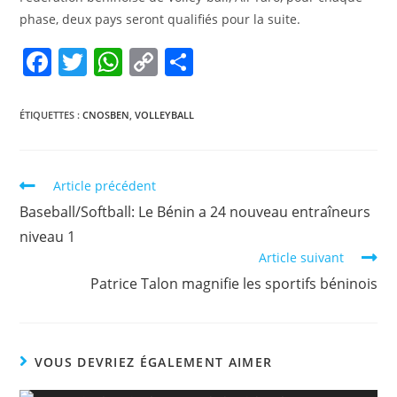
phase, deux pays seront qualifiés pour la suite.
F
T
W
C
P
a
w
h
o
ar
c
itt
at
p
ta
ÉTIQUETTES :
CNOSBEN
,
VOLLEYBALL
e
er
s
y
g
b
A
Li
er
Article précédent
o
p
n
Baseball/Softball: Le Bénin a 24 nouveau entraîneurs
o
p
k
niveau 1
k
Article suivant
Patrice Talon magnifie les sportifs béninois
VOUS DEVRIEZ ÉGALEMENT AIMER