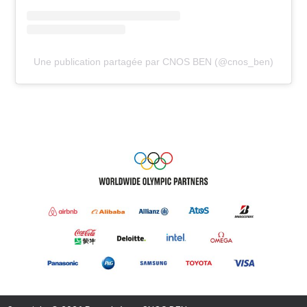
Une publication partagée par CNOS BEN (@cnos_ben)